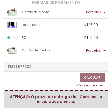
FORMAS DE PAGAMENTO
Parcelas
Cartão de crédito
1x sem juros de R$ 16,90
.
.
.
.
R$ 16,90
Boleto bancário
.
.
.
.
.
.
.
1x sem juros de R$ 16,90
.
.
.
.
R$ 16,90
PIX
.
.
.
.
.
.
.
1x sem juros de R$ 16,90
.
.
.
.
Parcelas
Cartão de Crédito
.
.
.
.
.
.
.
1x sem juros de R$ 16,90
.
.
.
.
.
.
.
.
.
.
FRETE E PRAZO
.
CALCULAR
Não sei meu cep
ATENÇÃO: O prazo de entrega dos Correios se
inicia após o envio.