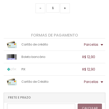
-
+
FORMAS DE PAGAMENTO
Parcelas
Cartão de crédito
1x sem juros de R$ 12,90
.
.
.
.
R$ 12,90
Boleto bancário
.
.
.
.
.
.
.
1x sem juros de R$ 12,90
.
.
.
.
R$ 12,90
PIX
.
.
.
.
.
.
.
1x sem juros de R$ 12,90
.
.
.
.
Parcelas
Cartão de Crédito
.
.
.
.
.
.
.
1x sem juros de R$ 12,90
.
.
.
.
.
.
.
.
.
.
FRETE E PRAZO
.
CALCULAR