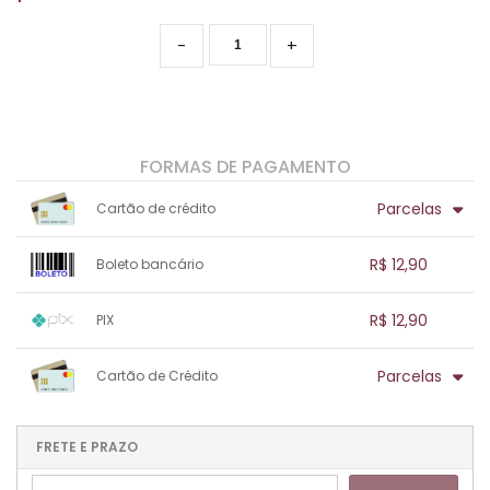
-
+
FORMAS DE PAGAMENTO
Parcelas
Cartão de crédito
1x sem juros de R$ 12,90
.
.
.
.
R$ 12,90
Boleto bancário
.
.
.
.
.
.
.
1x sem juros de R$ 12,90
.
.
.
.
R$ 12,90
PIX
.
.
.
.
.
.
.
1x sem juros de R$ 12,90
.
.
.
.
Parcelas
Cartão de Crédito
.
.
.
.
.
.
.
1x sem juros de R$ 12,90
.
.
.
.
.
.
.
.
.
.
FRETE E PRAZO
.