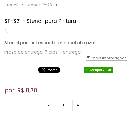
Stencil
Stencil 12x28
ST-321 - Stencil para Pintura
( )
Stencil para Artesanato em acetato azul
Prazo de entrega: 7 dias + entrega
mais informações
Compartilhar
por: R$
8,30
-
+