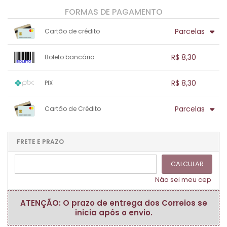
FORMAS DE PAGAMENTO
Parcelas
Cartão de crédito
1x sem juros de R$ 8,30
.
.
.
.
R$ 8,30
Boleto bancário
.
.
.
.
.
.
.
1x sem juros de R$ 8,30
.
.
.
.
R$ 8,30
PIX
.
.
.
.
.
.
.
1x sem juros de R$ 8,30
.
.
.
.
Parcelas
Cartão de Crédito
.
.
.
.
.
.
.
1x sem juros de R$ 8,30
.
.
.
.
.
.
.
.
.
.
FRETE E PRAZO
.
CALCULAR
Não sei meu cep
ATENÇÃO: O prazo de entrega dos Correios se
inicia após o envio.