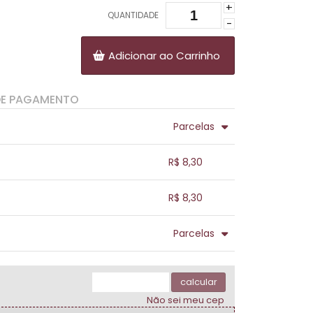
+
QUANTIDADE
-
Adicionar ao Carrinho
DE PAGAMENTO
Parcelas
.
.
.
.
R$ 8,30
.
.
.
.
.
R$ 8,30
.
.
.
.
.
Parcelas
.
.
.
.
.
.
calcular
Não sei meu cep