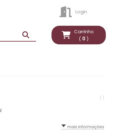
Login
ENTRAR
Carrinho
(
0
)
( )
l
mais informações