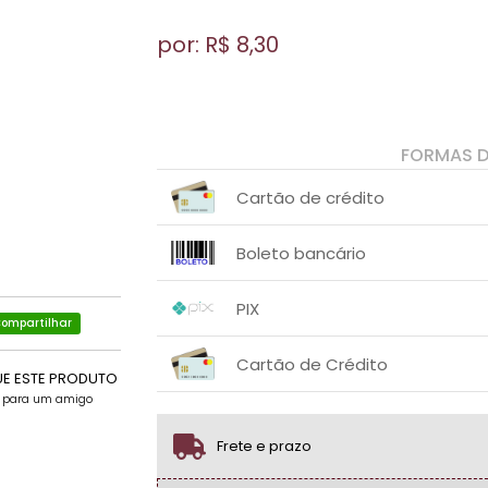
por: R$
8,30
FORMAS 
Cartão de crédito
1x sem juros de R$ 8,30
.
.
.
.
Boleto bancário
.
.
1x sem juros de R$ 8,30
.
.
.
.
PIX
.
.
ompartilhar
1x sem juros de R$ 8,30
.
.
.
.
Cartão de Crédito
.
.
UE ESTE PRODUTO
e para um amigo
1x sem juros de R$ 8,30
.
.
.
.
.
.
Frete e prazo