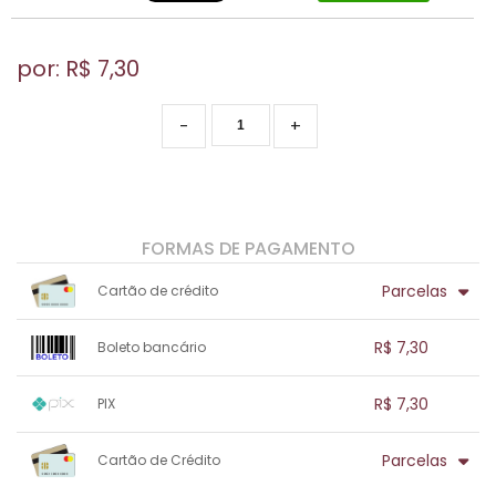
por: R$
7,30
-
+
FORMAS DE PAGAMENTO
Parcelas
Cartão de crédito
1x sem juros de R$ 7,30
.
.
.
.
R$ 7,30
Boleto bancário
.
.
.
.
.
.
.
1x sem juros de R$ 7,30
.
.
.
.
R$ 7,30
PIX
.
.
.
.
.
.
.
1x sem juros de R$ 7,30
.
.
.
.
Parcelas
Cartão de Crédito
.
.
.
.
.
.
.