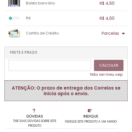
.
.
.
R$ 4,60
Boleto bancário
.
.
.
.
.
.
.
1x sem juros de R$ 4,60
.
.
.
.
R$ 4,60
PIX
.
.
.
.
.
.
.
1x sem juros de R$ 4,60
.
.
.
.
Parcelas
Cartão de Crédito
.
.
.
.
.
.
.
1x sem juros de R$ 4,60
.
.
.
.
.
.
.
.
.
.
FRETE E PRAZO
.
CALCULAR
Não sei meu cep
ATENÇÃO: O prazo de entrega dos Correios se
inicia após o envio.
DÚVIDAS
INDIQUE
TIRE SUAS DÚVIDAS SOBRE ESTE
INDIQUE ESTE PRODUTO A UM AMIGO
PRODUTO