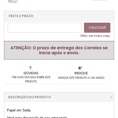
.
.
.
.
.
.
1x sem juros de R$ 4,60
.
.
.
.
.
.
.
.
.
.
FRETE E PRAZO
.
CALCULAR
Não sei meu cep
ATENÇÃO: O prazo de entrega dos Correios se
inicia após o envio.
DÚVIDAS
INDIQUE
TIRE SUAS DÚVIDAS SOBRE ESTE
INDIQUE ESTE PRODUTO A UM AMIGO
PRODUTO
DESCRIÇÃO DO PRODUTO
Papel em Seda.
Ideal para decoração de seu artesanato.