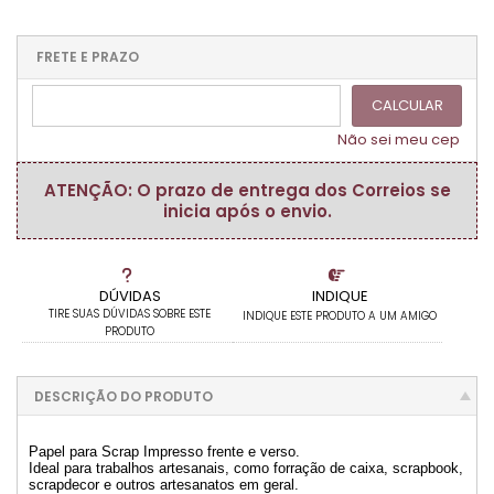
.
.
.
1x sem juros de R$ 6,20
.
.
.
.
.
.
.
.
.
.
FRETE E PRAZO
.
CALCULAR
Não sei meu cep
ATENÇÃO: O prazo de entrega dos Correios se
inicia após o envio.
DÚVIDAS
INDIQUE
TIRE SUAS DÚVIDAS SOBRE ESTE
INDIQUE ESTE PRODUTO A UM AMIGO
PRODUTO
DESCRIÇÃO DO PRODUTO
Papel para Scrap Impresso frente e verso.
Ideal para trabalhos artesanais, como forração de caixa, scrapbook,
scrapdecor e outros artesanatos em geral.