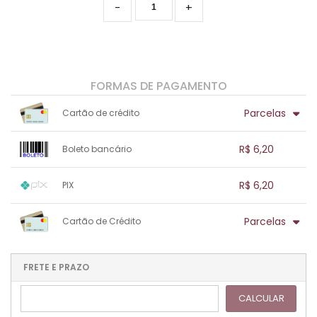
-
+
FORMAS DE PAGAMENTO
Parcelas
Cartão de crédito
1x sem juros de R$ 6,20
.
.
.
.
R$ 6,20
Boleto bancário
.
.
.
.
.
.
.
1x sem juros de R$ 6,20
.
.
.
.
R$ 6,20
PIX
.
.
.
.
.
.
.
1x sem juros de R$ 6,20
.
.
.
.
Parcelas
Cartão de Crédito
.
.
.
.
.
.
.
1x sem juros de R$ 6,20
.
.
.
.
.
.
.
.
.
.
FRETE E PRAZO
.
CALCULAR