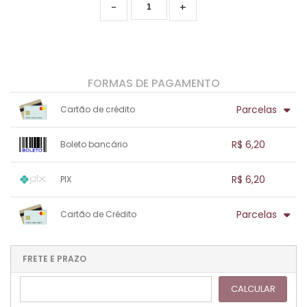
-
+
FORMAS DE PAGAMENTO
Parcelas
Cartão de crédito
1x sem juros de R$ 6,20
.
.
.
.
R$ 6,20
Boleto bancário
.
.
.
.
.
.
.
1x sem juros de R$ 6,20
.
.
.
.
R$ 6,20
PIX
.
.
.
.
.
.
.
1x sem juros de R$ 6,20
.
.
.
.
Parcelas
Cartão de Crédito
.
.
.
.
.
.
.
1x sem juros de R$ 6,20
.
.
.
.
.
.
.
.
.
.
FRETE E PRAZO
.
CALCULAR