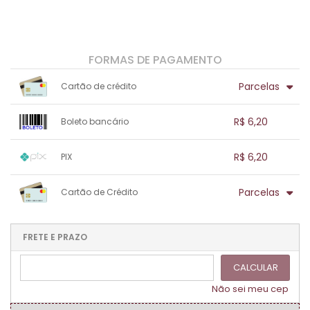
FORMAS DE PAGAMENTO
Parcelas
Cartão de crédito
1x sem juros de R$ 6,20
.
.
.
.
R$ 6,20
Boleto bancário
.
.
.
.
.
.
.
1x sem juros de R$ 6,20
.
.
.
.
R$ 6,20
PIX
.
.
.
.
.
.
.
1x sem juros de R$ 6,20
.
.
.
.
Parcelas
Cartão de Crédito
.
.
.
.
.
.
.
1x sem juros de R$ 6,20
.
.
.
.
.
.
.
.
.
.
FRETE E PRAZO
.
CALCULAR
Não sei meu cep