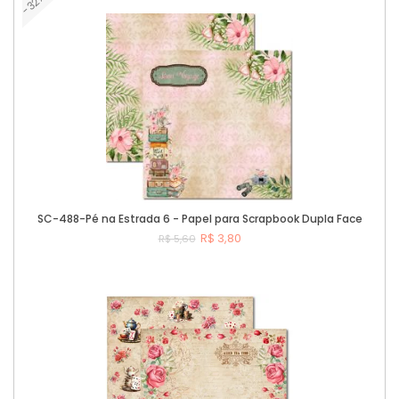
-32%
Comprar
SC-488-Pé na Estrada 6 - Papel para Scrapbook Dupla Face
R$ 3,80
R$ 5,60
Comprar