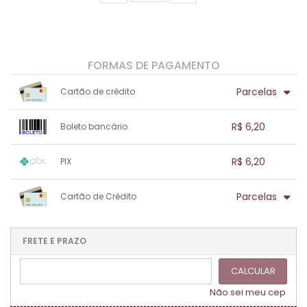
FORMAS DE PAGAMENTO
Parcelas
Cartão de crédito
1x sem juros de R$ 6,20
.
.
.
.
R$ 6,20
Boleto bancário
.
.
.
.
.
.
.
1x sem juros de R$ 6,20
.
.
.
.
R$ 6,20
PIX
.
.
.
.
.
.
.
1x sem juros de R$ 6,20
.
.
.
.
Parcelas
Cartão de Crédito
.
.
.
.
.
.
.
1x sem juros de R$ 6,20
.
.
.
.
.
.
.
.
.
.
FRETE E PRAZO
.
CALCULAR
Não sei meu cep