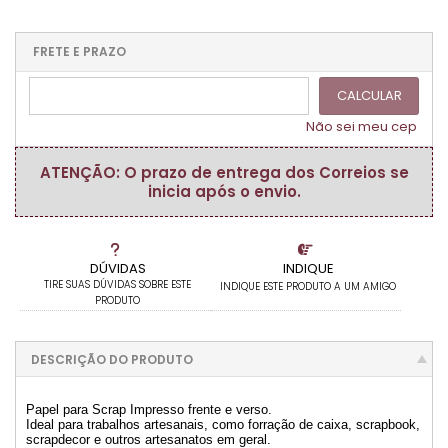
.
.
.
1x sem juros de R$ 6,20
.
.
.
.
.
.
.
.
.
.
FRETE E PRAZO
.
CALCULAR
Não sei meu cep
ATENÇÃO: O prazo de entrega dos Correios se
inicia após o envio.
DÚVIDAS
INDIQUE
TIRE SUAS DÚVIDAS SOBRE ESTE
INDIQUE ESTE PRODUTO A UM AMIGO
PRODUTO
DESCRIÇÃO DO PRODUTO
Papel para Scrap Impresso frente e verso.
Ideal para trabalhos artesanais, como forração de caixa, scrapbook,
scrapdecor e outros artesanatos em geral.