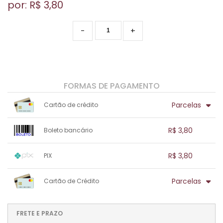
por: R$
3,80
-
+
FORMAS DE PAGAMENTO
Parcelas
Cartão de crédito
1x sem juros de R$ 3,80
.
.
.
.
R$ 3,80
Boleto bancário
.
.
.
.
.
.
.
1x sem juros de R$ 3,80
.
.
.
.
R$ 3,80
PIX
.
.
.
.
.
.
.
1x sem juros de R$ 3,80
.
.
.
.
Parcelas
Cartão de Crédito
.
.
.
.
.
.
.
1x sem juros de R$ 3,80
.
.
.
.
.
.
.
.
.
.
FRETE E PRAZO
.