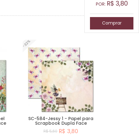
R$
3,80
POR:
Comprar
-32%
el
SC-584-Jessy 1 - Papel para
ace
Scrapbook Dupla Face
R$ 3,80
R$ 5,60