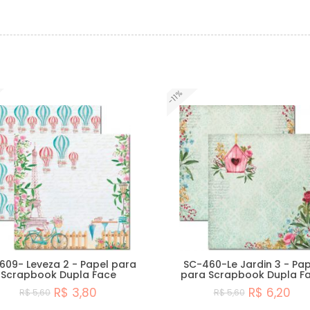
-11%
609- Leveza 2 - Papel para
SC-460-Le Jardin 3 - Pap
Scrapbook Dupla Face
para Scrapbook Dupla F
R$ 3,80
R$ 6,20
R$ 5,60
R$ 5,60