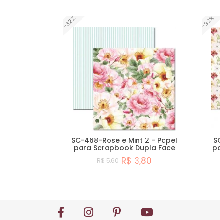
Comprar
-32%
-32%
SC-468-Rose e Mint 2 - Papel
S
para Scrapbook Dupla Face
p
R$ 3,80
R$ 5,60
Comprar