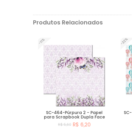
Produtos Relacionados
-32%
-11%
SC-464-Púrpura 2 - Papel
SC-
para Scrapbook Dupla Face
R$ 6,20
R$ 5,60