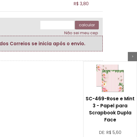
.
.
.
R$ 3,80
.
.
.
.
.
.
calcular
Não sei meu cep
s Correios se inicia após o envio.
>
SC-469-Rose e Mint
3 - Papel para
Scrapbook Dupla
Face
DE: R$
5,60