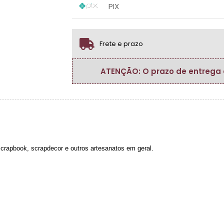
.
.
.
PIX
.
.
1x sem juros de R$ 3,80
.
.
.
.
.
.
Frete e prazo
ATENÇÃO: O prazo de entrega do
 scrapbook, scrapdecor e outros artesanatos em geral.