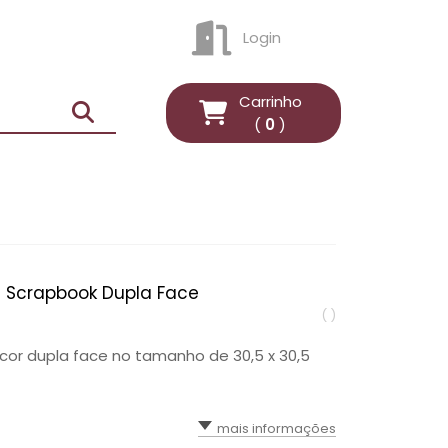
Login
ENTRAR
Carrinho
(
0
)
a Scrapbook Dupla Face
( )
cor dupla face no tamanho de 30,5 x 30,5
mais informações