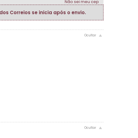
Não sei meu cep
s Correios se inicia após o envio.