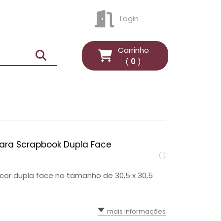
Login
ENTRAR
Carrinho
(
0
)
para Scrapbook Dupla Face
( )
cor dupla face no tamanho de 30,5 x 30,5
mais informações