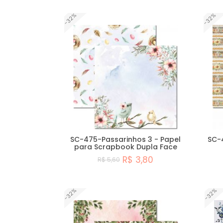
-32%
-32%
SC-475-Passarinhos 3 - Papel
SC-
para Scrapbook Dupla Face
R$ 3,80
R$ 5,60
Comprar
-32%
-32%