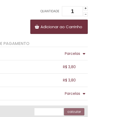
+
QUANTIDADE
-
Adicionar ao Carrinho
DE PAGAMENTO
Parcelas
.
.
.
.
R$ 3,80
.
.
.
.
.
R$ 3,80
.
.
.
.
.
Parcelas
.
.
.
.
.
.
calcular