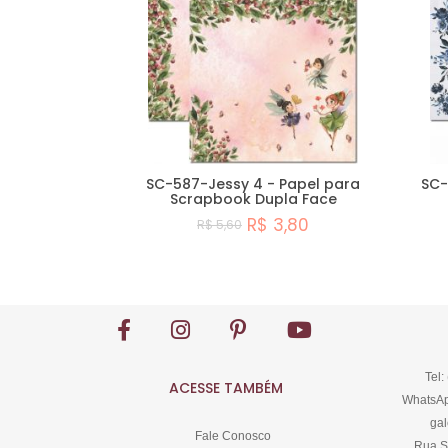
SC-587-Jessy 4 - Papel para
SC-
Scrapbook Dupla Face
R$ 3,80
R$ 5,60
Comprar
Tel:
ACESSE TAMBÉM
WhatsAp
gal
Fale Conosco
Rua S