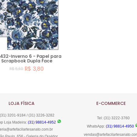
432-Inverno 6 - Papel para
Scrapbook Dupla Face
R$ 3,80
R$ 5,60
Comprar
LOJA FÍSICA
E-COMMERCE
 (31) 3201-9184 / (31) 3226-3282
Tel: (31) 3222-3760
p Loja Madeira:
(31) 98814-4952
WhatsApp:
(31) 98814-4950
eria@artefacilartesanato.com.br
vendas@artefacilartesanato.co
ão Paulo, 656 - Galeria do Ouvidor