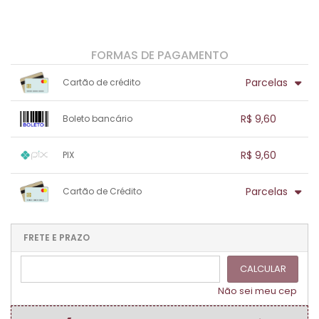
FORMAS DE PAGAMENTO
Parcelas
Cartão de crédito
1x sem juros de R$ 9,60
.
.
.
.
R$ 9,60
Boleto bancário
.
.
.
.
.
.
.
1x sem juros de R$ 9,60
.
.
.
.
R$ 9,60
PIX
.
.
.
.
.
.
.
1x sem juros de R$ 9,60
.
.
.
.
Parcelas
Cartão de Crédito
.
.
.
.
.
.
.
1x sem juros de R$ 9,60
.
.
.
.
.
.
.
.
.
.
FRETE E PRAZO
.
CALCULAR
Não sei meu cep