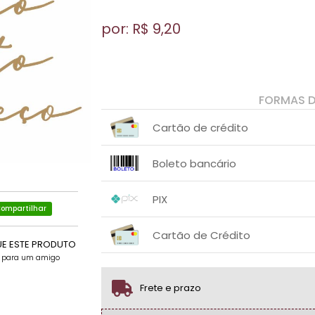
por: R$
9,20
FORMAS 
Cartão de crédito
1x sem juros de R$ 9,20
.
.
.
.
Boleto bancário
.
.
1x sem juros de R$ 9,20
.
.
.
.
PIX
.
.
ompartilhar
1x sem juros de R$ 9,20
.
.
.
.
Cartão de Crédito
.
.
UE ESTE PRODUTO
e para um amigo
1x sem juros de R$ 9,20
.
.
.
.
.
.
Frete e prazo