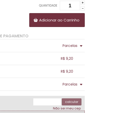
+
QUANTIDADE
-
Adicionar ao Carrinho
DE PAGAMENTO
Parcelas
.
.
.
.
R$ 9,20
.
.
.
.
.
R$ 9,20
.
.
.
.
.
Parcelas
.
.
.
.
.
.
calcular
Não sei meu cep