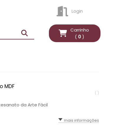
Login
ENTRAR
Carrinho
(
0
)
vo MDF
( )
tesanato da Arte Fácil
mais informações