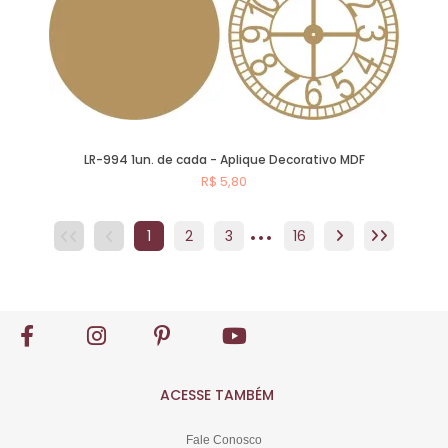
LR-994 1un. de cada - Aplique Decorativo MDF
R$ 5,80
...
Comprar
1
2
3
4
16
5
6
7
8
ACESSE TAMBÉM
Fale Conosco