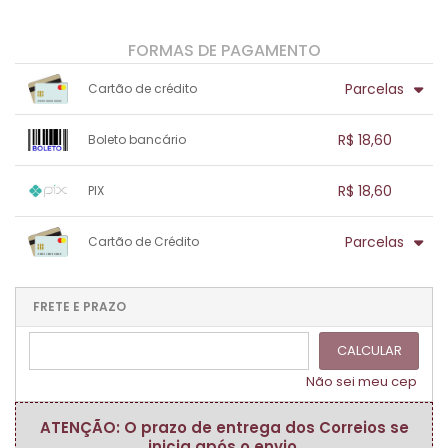
FORMAS DE PAGAMENTO
Parcelas
Cartão de crédito
1x sem juros de R$ 18,60
.
.
.
.
R$ 18,60
Boleto bancário
.
.
.
.
.
.
.
1x sem juros de R$ 18,60
.
.
.
.
R$ 18,60
PIX
.
.
.
.
.
.
.
1x sem juros de R$ 18,60
.
.
.
.
Parcelas
Cartão de Crédito
.
.
.
.
.
.
.
1x sem juros de R$ 18,60
.
.
.
.
.
.
.
.
.
.
FRETE E PRAZO
.
CALCULAR
Não sei meu cep
ATENÇÃO: O prazo de entrega dos Correios se
inicia após o envio.