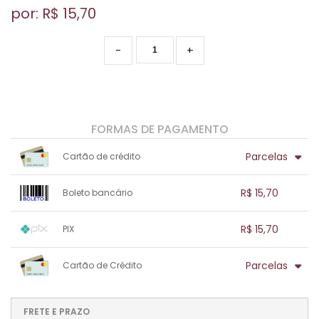
por: R$
15,70
-
+
FORMAS DE PAGAMENTO
Parcelas
Cartão de crédito
1x sem juros de R$ 15,70
.
.
.
.
R$ 15,70
Boleto bancário
.
.
.
.
.
.
.
1x sem juros de R$ 15,70
.
.
.
.
R$ 15,70
PIX
.
.
.
.
.
.
.
1x sem juros de R$ 15,70
.
.
.
.
Parcelas
Cartão de Crédito
.
.
.
.
.
.
.
1x sem juros de R$ 15,70
.
.
.
.
.
.
.
.
.
.
FRETE E PRAZO
.