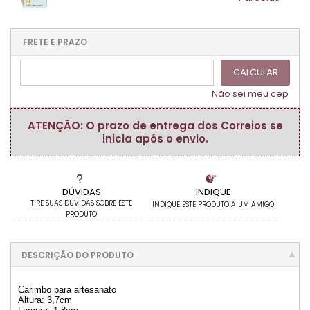
.
.
.
.
.
.
1x sem juros de R$ 15,70
.
.
.
.
.
.
.
.
.
.
FRETE E PRAZO
.
CALCULAR
Não sei meu cep
ATENÇÃO: O prazo de entrega dos Correios se
inicia após o envio.
DÚVIDAS
INDIQUE
TIRE SUAS DÚVIDAS SOBRE ESTE
INDIQUE ESTE PRODUTO A UM AMIGO
PRODUTO
DESCRIÇÃO DO PRODUTO
Carimbo para artesanato
Altura: 3,7cm