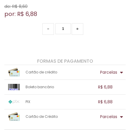
de: R$
8,60
por: R$
6,88
-
+
FORMAS DE PAGAMENTO
Parcelas
Cartão de crédito
1x sem juros de R$ 6,88
.
.
.
.
R$ 6,88
Boleto bancário
.
.
.
.
.
.
.
1x sem juros de R$ 6,88
.
.
.
.
R$ 6,88
PIX
.
.
.
.
.
.
.
1x sem juros de R$ 6,88
.
.
.
.
Parcelas
Cartão de Crédito
.
.
.
.
.
.
.
1x sem juros de R$ 6,88
.
.
.