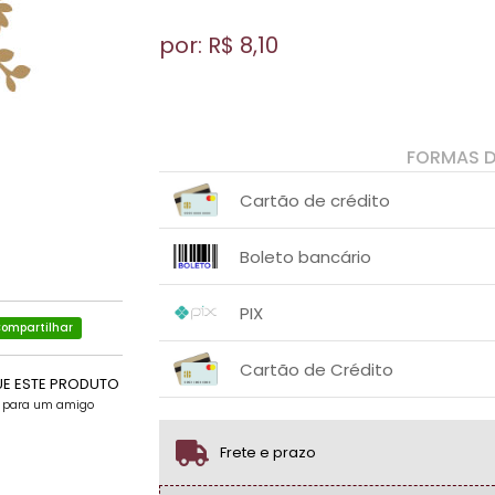
por: R$
8,10
FORMAS 
Cartão de crédito
1x sem juros de R$ 8,10
.
.
.
.
Boleto bancário
.
.
1x sem juros de R$ 8,10
.
.
.
.
PIX
.
.
ompartilhar
1x sem juros de R$ 8,10
.
.
.
.
Cartão de Crédito
.
.
UE ESTE PRODUTO
e para um amigo
1x sem juros de R$ 8,10
.
.
.
.
.
.
Frete e prazo