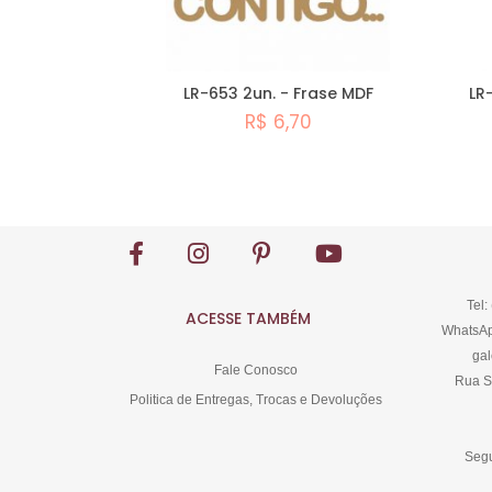
LR-653 2un. - Frase MDF
LR
R$ 6,70
Comprar
Tel:
ACESSE TAMBÉM
WhatsAp
gal
Fale Conosco
Rua S
Politica de Entregas, Trocas e Devoluções
Segu