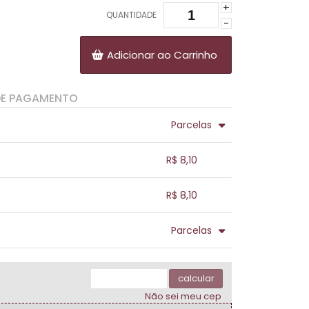
+
QUANTIDADE
-
Adicionar ao Carrinho
DE PAGAMENTO
Parcelas
.
.
.
.
R$ 8,10
.
.
.
.
.
R$ 8,10
.
.
.
.
.
Parcelas
.
.
.
.
.
.
calcular
Não sei meu cep