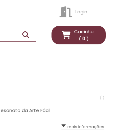
Login
ENTRAR
Carrinho
(
0
)
( )
tesanato da Arte Fácil
mais informações