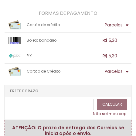
FORMAS DE PAGAMENTO
Parcelas
Cartão de crédito
1x sem juros de R$ 5,30
.
.
.
.
R$ 5,30
Boleto bancário
.
.
.
.
.
.
.
1x sem juros de R$ 5,30
.
.
.
.
R$ 5,30
PIX
.
.
.
.
.
.
.
1x sem juros de R$ 5,30
.
.
.
.
Parcelas
Cartão de Crédito
.
.
.
.
.
.
.
1x sem juros de R$ 5,30
.
.
.
.
.
.
.
.
.
.
FRETE E PRAZO
.
CALCULAR
Não sei meu cep
ATENÇÃO: O prazo de entrega dos Correios se
inicia após o envio.