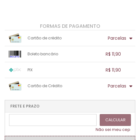
FORMAS DE PAGAMENTO
Parcelas
Cartão de crédito
1x sem juros de R$ 11,90
.
.
.
.
R$ 11,90
Boleto bancário
.
.
.
.
.
.
.
1x sem juros de R$ 11,90
.
.
.
.
R$ 11,90
PIX
.
.
.
.
.
.
.
1x sem juros de R$ 11,90
.
.
.
.
Parcelas
Cartão de Crédito
.
.
.
.
.
.
.
1x sem juros de R$ 11,90
.
.
.
.
.
.
.
.
.
.
FRETE E PRAZO
.
CALCULAR
Não sei meu cep