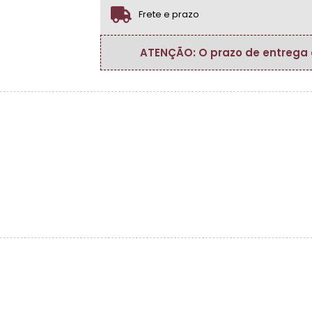
.
Frete e prazo
ATENÇÃO: O prazo de entrega do