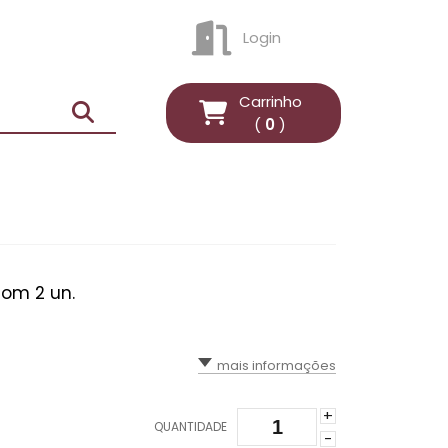
Login
ENTRAR
Carrinho
(
0
)
com 2 un.
mais informações
+
QUANTIDADE
-