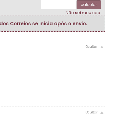
calcular
Não sei meu cep
s Correios se inicia após o envio.