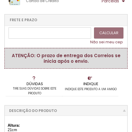
.
Parcelas
Cartão de Crédito
.
.
.
.
.
.
.
1x sem juros de R$ 14,40
.
.
.
.
.
.
.
.
.
.
FRETE E PRAZO
.
CALCULAR
Não sei meu cep
ATENÇÃO: O prazo de entrega dos Correios se
inicia após o envio.
DÚVIDAS
INDIQUE
TIRE SUAS DÚVIDAS SOBRE ESTE
INDIQUE ESTE PRODUTO A UM AMIGO
PRODUTO
DESCRIÇÃO DO PRODUTO
Altura:
21cm