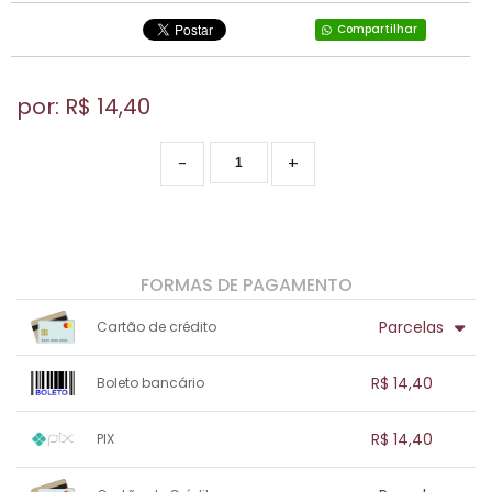
Compartilhar
por: R$
14,40
-
+
FORMAS DE PAGAMENTO
Parcelas
Cartão de crédito
1x sem juros de R$ 14,40
.
.
.
.
R$ 14,40
Boleto bancário
.
.
.
.
.
.
.
1x sem juros de R$ 14,40
.
.
.
.
R$ 14,40
PIX
.
.
.
.
.
.
.
1x sem juros de R$ 14,40
.
.
.