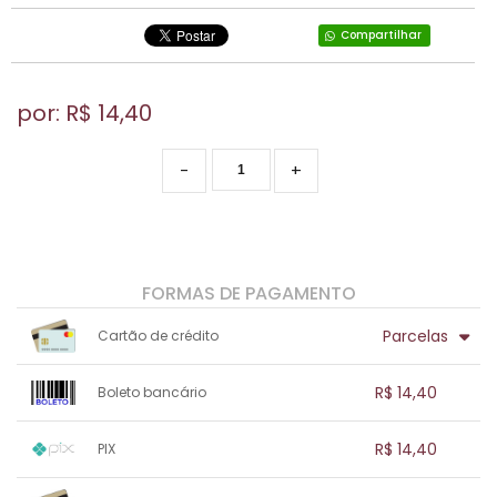
Compartilhar
por: R$
14,40
-
+
FORMAS DE PAGAMENTO
Parcelas
Cartão de crédito
1x sem juros de R$ 14,40
.
.
.
.
R$ 14,40
Boleto bancário
.
.
.
.
.
.
.
1x sem juros de R$ 14,40
.
.
.
.
R$ 14,40
PIX
.
.
.
.
.
.
.
1x sem juros de R$ 14,40
.
.