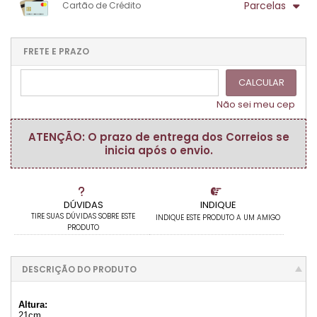
.
.
Parcelas
Cartão de Crédito
.
.
.
.
.
.
.
1x sem juros de R$ 14,40
.
.
.
.
.
.
.
.
.
.
FRETE E PRAZO
.
CALCULAR
Não sei meu cep
ATENÇÃO: O prazo de entrega dos Correios se
inicia após o envio.
DÚVIDAS
INDIQUE
TIRE SUAS DÚVIDAS SOBRE ESTE
INDIQUE ESTE PRODUTO A UM AMIGO
PRODUTO
DESCRIÇÃO DO PRODUTO
Altura:
21cm