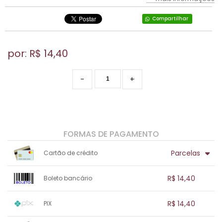
Compartilhar
por: R$
14,40
-
+
FORMAS DE PAGAMENTO
Parcelas
Cartão de crédito
1x sem juros de R$ 14,40
.
.
.
.
R$ 14,40
Boleto bancário
.
.
.
.
.
.
.
1x sem juros de R$ 14,40
.
.
.
.
R$ 14,40
PIX
.
.
.
.
.
.
.
1x sem juros de R$ 14,40
.