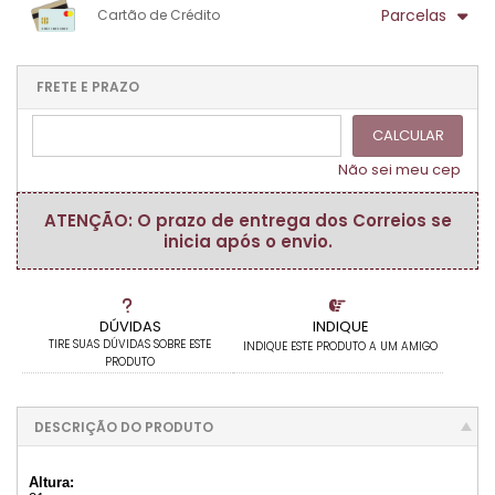
.
.
.
Parcelas
Cartão de Crédito
.
.
.
.
.
.
.
1x sem juros de R$ 14,40
.
.
.
.
.
.
.
.
.
.
FRETE E PRAZO
.
CALCULAR
Não sei meu cep
ATENÇÃO: O prazo de entrega dos Correios se
inicia após o envio.
DÚVIDAS
INDIQUE
TIRE SUAS DÚVIDAS SOBRE ESTE
INDIQUE ESTE PRODUTO A UM AMIGO
PRODUTO
DESCRIÇÃO DO PRODUTO
Altura: