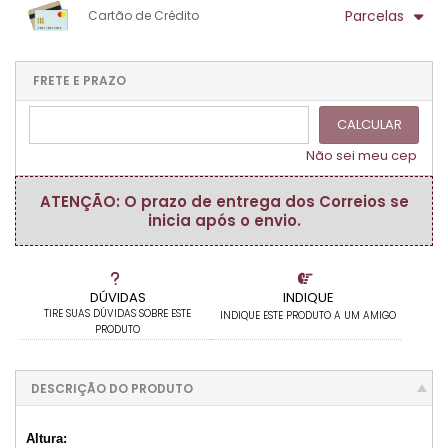
1x sem juros de R$ 18,40
.
.
.
.
Parcelas
Cartão de Crédito
.
.
.
.
.
.
.
1x sem juros de R$ 18,40
.
.
.
.
.
.
.
.
.
.
FRETE E PRAZO
.
CALCULAR
Não sei meu cep
ATENÇÃO: O prazo de entrega dos Correios se
inicia após o envio.
DÚVIDAS
INDIQUE
TIRE SUAS DÚVIDAS SOBRE ESTE
INDIQUE ESTE PRODUTO A UM AMIGO
PRODUTO
DESCRIÇÃO DO PRODUTO
Altura: