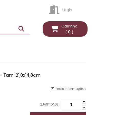
Login
ENTRAR
Carrinho
(
0
)
- Tam. 21,0x14,8cm
mais informações
+
QUANTIDADE
-