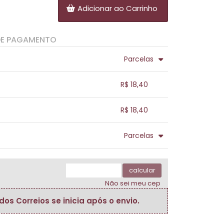
Adicionar ao Carrinho
DE PAGAMENTO
Parcelas
.
.
.
.
R$ 18,40
.
.
.
.
.
R$ 18,40
.
.
.
.
.
Parcelas
.
.
.
.
.
.
calcular
Não sei meu cep
s Correios se inicia após o envio.