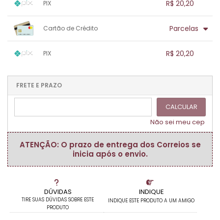
.
.
R$ 20,20
PIX
.
.
.
.
.
.
.
1x sem juros de R$ 20,20
.
.
.
.
Parcelas
Cartão de Crédito
.
.
.
.
.
.
.
1x sem juros de R$ 20,20
.
.
.
.
R$ 20,20
PIX
.
.
.
.
.
.
.
1x sem juros de R$ 20,20
.
.
.
.
.
.
.
.
.
.
FRETE E PRAZO
.
CALCULAR
Não sei meu cep
ATENÇÃO: O prazo de entrega dos Correios se
inicia após o envio.
DÚVIDAS
INDIQUE
TIRE SUAS DÚVIDAS SOBRE ESTE
INDIQUE ESTE PRODUTO A UM AMIGO
PRODUTO