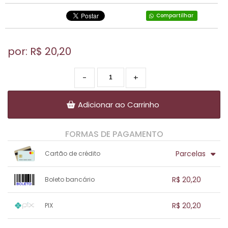
Compartilhar
por: R$
20,20
-
+
Adicionar ao Carrinho
FORMAS DE PAGAMENTO
Parcelas
Cartão de crédito
1x sem juros de R$ 20,20
.
.
.
.
R$ 20,20
Boleto bancário
.
.
.
.
.
.
.
1x sem juros de R$ 20,20
.
.
.
.
R$ 20,20
PIX
.
.
.
.
.
.
.
1x sem juros de R$ 20,20
.
.