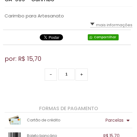
Carimbo para Artesanato
mais informações
Compartilhar
por: R$
15,70
-
+
FORMAS DE PAGAMENTO
Parcelas
Cartão de crédito
1x sem juros de R$ 15,70
.
.
.
.
R$ 15,70
Boleto bancário
.