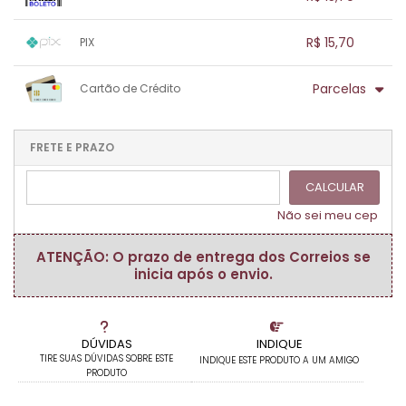
.
.
.
.
.
.
1x sem juros de R$ 15,70
.
.
.
.
R$ 15,70
PIX
.
.
.
.
.
.
.
1x sem juros de R$ 15,70
.
.
.
.
Parcelas
Cartão de Crédito
.
.
.
.
.
.
.
1x sem juros de R$ 15,70
.
.
.
.
.
.
.
.
.
.
FRETE E PRAZO
.
CALCULAR
Não sei meu cep
ATENÇÃO: O prazo de entrega dos Correios se
inicia após o envio.
DÚVIDAS
INDIQUE
TIRE SUAS DÚVIDAS SOBRE ESTE
INDIQUE ESTE PRODUTO A UM AMIGO
PRODUTO