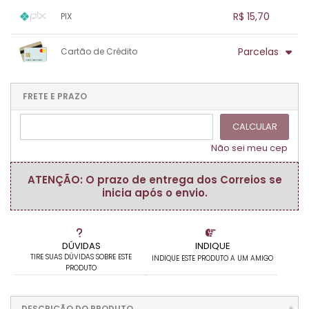
1x sem juros de R$ 15,70
.
.
.
.
R$ 15,70
PIX
.
.
.
.
.
.
.
1x sem juros de R$ 15,70
.
.
.
.
Parcelas
Cartão de Crédito
.
.
.
.
.
.
.
1x sem juros de R$ 15,70
.
.
.
.
.
.
.
.
.
.
FRETE E PRAZO
.
CALCULAR
Não sei meu cep
ATENÇÃO: O prazo de entrega dos Correios se
inicia após o envio.
DÚVIDAS
INDIQUE
TIRE SUAS DÚVIDAS SOBRE ESTE
INDIQUE ESTE PRODUTO A UM AMIGO
PRODUTO
DESCRIÇÃO DO PRODUTO