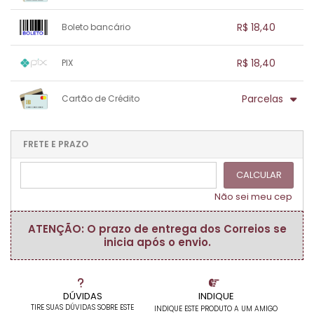
1x sem juros de R$ 18,40
.
.
.
.
R$ 18,40
Boleto bancário
.
.
.
.
.
.
.
1x sem juros de R$ 18,40
.
.
.
.
R$ 18,40
PIX
.
.
.
.
.
.
.
1x sem juros de R$ 18,40
.
.
.
.
Parcelas
Cartão de Crédito
.
.
.
.
.
.
.
1x sem juros de R$ 18,40
.
.
.
.
.
.
.
.
.
.
FRETE E PRAZO
.
CALCULAR
Não sei meu cep
ATENÇÃO: O prazo de entrega dos Correios se
inicia após o envio.
DÚVIDAS
INDIQUE
TIRE SUAS DÚVIDAS SOBRE ESTE
INDIQUE ESTE PRODUTO A UM AMIGO