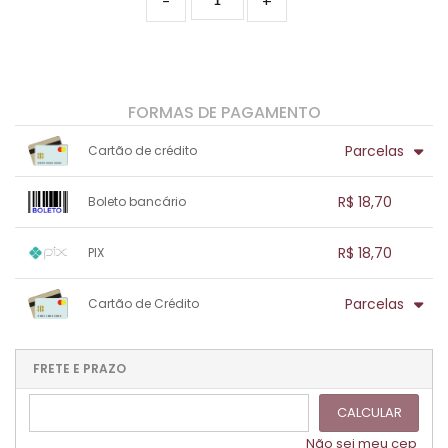
-
+
FORMAS DE PAGAMENTO
Parcelas
Cartão de crédito
1x sem juros de R$ 18,70
.
.
.
.
R$ 18,70
Boleto bancário
.
.
.
.
.
.
.
1x sem juros de R$ 18,70
.
.
.
.
R$ 18,70
PIX
.
.
.
.
.
.
.
1x sem juros de R$ 18,70
.
.
.
.
Parcelas
Cartão de Crédito
.
.
.
.
.
.
.
1x sem juros de R$ 18,70
.
.
.
.
.
.
.
.
.
.
FRETE E PRAZO
.
CALCULAR
Não sei meu cep