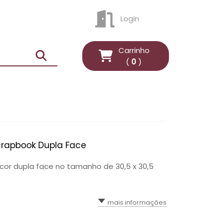
Login
ENTRAR
Carrinho
(
0
)
crapbook Dupla Face
cor dupla face no tamanho de 30,5 x 30,5
mais informações