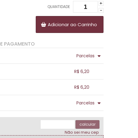
+
QUANTIDADE
-
Adicionar ao Carrinho
DE PAGAMENTO
Parcelas
.
.
.
.
R$ 6,20
.
.
.
.
.
R$ 6,20
.
.
.
.
.
Parcelas
.
.
.
.
.
.
calcular
Não sei meu cep