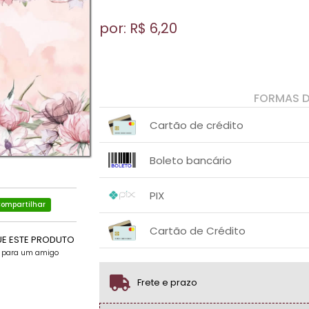
por: R$
6,20
FORMAS 
Cartão de crédito
1x sem juros de R$ 6,20
.
.
.
.
Boleto bancário
.
.
1x sem juros de R$ 6,20
.
.
.
.
PIX
.
.
ompartilhar
1x sem juros de R$ 6,20
.
.
.
.
Cartão de Crédito
.
.
UE ESTE PRODUTO
e para um amigo
1x sem juros de R$ 6,20
.
.
.
.
.
.
Frete e prazo