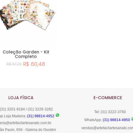
Coleção Garden - Kit
Completo
R$ 60,48
R$ 67,20
Comprar
LOJA FÍSICA
E-COMMERCE
 (31) 3201-9184 / (31) 3226-3282
Tel: (31) 3222-3760
p Loja Madeira:
(31) 98814-4952
WhatsApp:
(31) 98814-4950
eria@artefacilartesanato.com.br
vendas@artefacilartesanato.co
ão Paulo, 656 - Galeria do Ouvidor