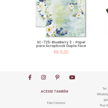
SC-725-BlueBerry 3 - Papel
para Scrapbook Dupla Face
R$ 6,20
Comprar
Tel:
ACESSE TAMBÉM
WhatsAp
gal
Fale Conosco
Rua S