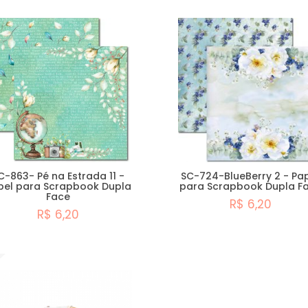
C-863- Pé na Estrada 11 -
SC-724-BlueBerry 2 - Pa
pel para Scrapbook Dupla
para Scrapbook Dupla F
Face
R$ 6,20
R$ 6,20
Comprar
Comprar