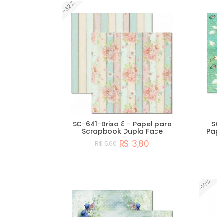
-32%
SC-641-Brisa 8 - Papel para
S
Scrapbook Dupla Face
Pa
R$ 3,80
R$ 5,60
Comprar
-10%