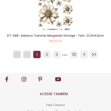
DT-088- Adesivo Transfer Margarida Vintage- Tam. 21,0x14,8cm
R$ 18,40
...
Comprar
1
2
3
4
121
5
6
7
8
ACESSE TAMBÉM
Fale Conosco