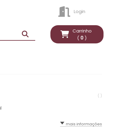
Login
ENTRAR
Carrinho
(
0
)
( )
l
mais informações