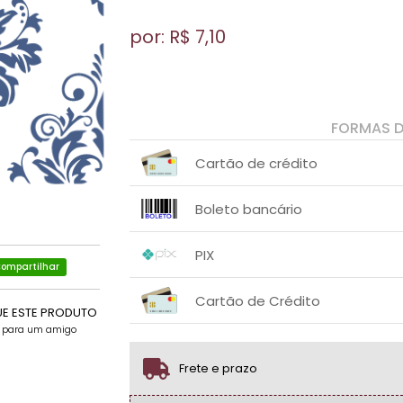
por: R$
7,10
FORMAS 
Cartão de crédito
1x sem juros de R$ 7,10
.
.
.
.
Boleto bancário
.
.
1x sem juros de R$ 7,10
.
.
.
.
PIX
.
.
ompartilhar
1x sem juros de R$ 7,10
.
.
.
.
Cartão de Crédito
.
.
UE ESTE PRODUTO
e para um amigo
1x sem juros de R$ 7,10
.
.
.
.
.
.
Frete e prazo