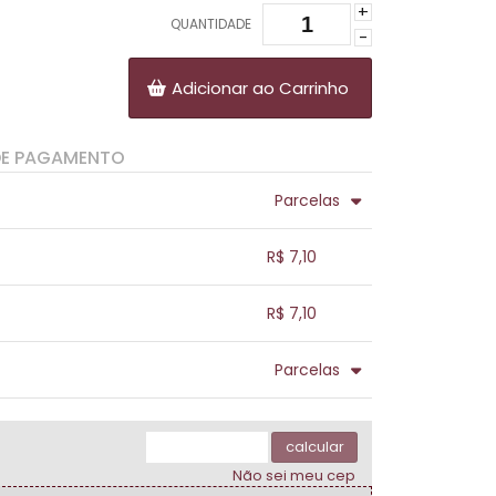
+
QUANTIDADE
-
Adicionar ao Carrinho
DE PAGAMENTO
Parcelas
.
.
.
.
R$ 7,10
.
.
.
.
.
R$ 7,10
.
.
.
.
.
Parcelas
.
.
.
.
.
.
calcular
Não sei meu cep