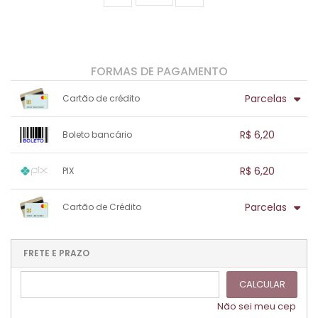
FORMAS DE PAGAMENTO
Parcelas
Cartão de crédito
1x sem juros de R$ 6,20
.
.
.
.
R$ 6,20
Boleto bancário
.
.
.
.
.
.
.
1x sem juros de R$ 6,20
.
.
.
.
R$ 6,20
PIX
.
.
.
.
.
.
.
1x sem juros de R$ 6,20
.
.
.
.
Parcelas
Cartão de Crédito
.
.
.
.
.
.
.
1x sem juros de R$ 6,20
.
.
.
.
.
.
.
.
.
.
FRETE E PRAZO
.
CALCULAR
Não sei meu cep