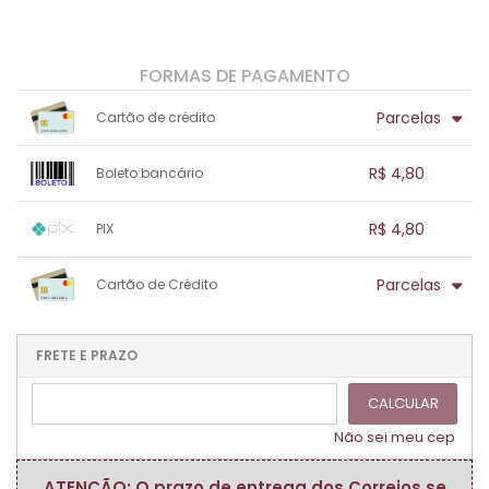
FORMAS DE PAGAMENTO
Parcelas
Cartão de crédito
1x sem juros de R$ 4,80
.
.
.
.
R$ 4,80
Boleto bancário
.
.
.
.
.
.
.
1x sem juros de R$ 4,80
.
.
.
.
R$ 4,80
PIX
.
.
.
.
.
.
.
1x sem juros de R$ 4,80
.
.
.
.
Parcelas
Cartão de Crédito
.
.
.
.
.
.
.
1x sem juros de R$ 4,80
.
.
.
.
.
.
.
.
.
.
FRETE E PRAZO
.
CALCULAR
Não sei meu cep
ATENÇÃO: O prazo de entrega dos Correios se