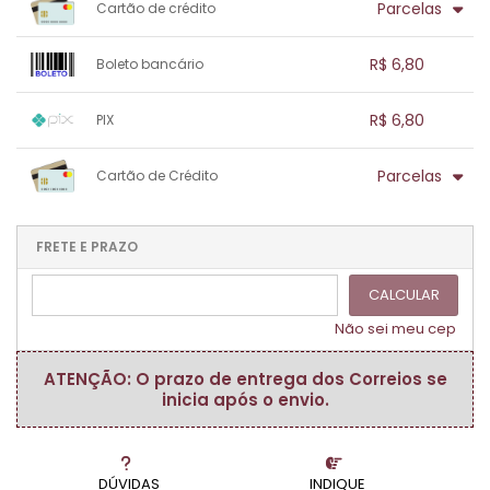
Parcelas
Cartão de crédito
1x sem juros de R$ 6,80
.
.
.
.
R$ 6,80
Boleto bancário
.
.
.
.
.
.
.
1x sem juros de R$ 6,80
.
.
.
.
R$ 6,80
PIX
.
.
.
.
.
.
.
1x sem juros de R$ 6,80
.
.
.
.
Parcelas
Cartão de Crédito
.
.
.
.
.
.
.
1x sem juros de R$ 6,80
.
.
.
.
.
.
.
.
.
.
FRETE E PRAZO
.
CALCULAR
Não sei meu cep
ATENÇÃO: O prazo de entrega dos Correios se
inicia após o envio.
DÚVIDAS
INDIQUE