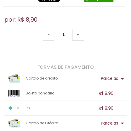
por: R$
8,90
-
+
FORMAS DE PAGAMENTO
Parcelas
Cartão de crédito
1x sem juros de R$ 8,90
.
.
.
.
R$ 8,90
Boleto bancário
.
.
.
.
.
.
.
1x sem juros de R$ 8,90
.
.
.
.
R$ 8,90
PIX
.
.
.
.
.
.
.
1x sem juros de R$ 8,90
.
.
.
.
Parcelas
Cartão de Crédito
.
.
.
.
.
.
.