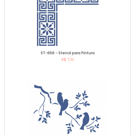
ST-656 - Stencil para Pintura
R$ 7,10
Comprar