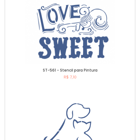
ST-561 - Stencil para Pintura
R$ 7,10
Comprar