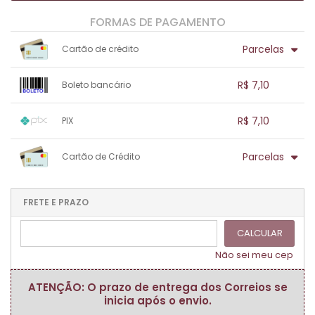
FORMAS DE PAGAMENTO
Parcelas
Cartão de crédito
1x sem juros de R$ 7,10
.
.
.
.
R$ 7,10
Boleto bancário
.
.
.
.
.
.
.
1x sem juros de R$ 7,10
.
.
.
.
R$ 7,10
PIX
.
.
.
.
.
.
.
1x sem juros de R$ 7,10
.
.
.
.
Parcelas
Cartão de Crédito
.
.
.
.
.
.
.
1x sem juros de R$ 7,10
.
.
.
.
.
.
.
.
.
.
FRETE E PRAZO
.
CALCULAR
Não sei meu cep
ATENÇÃO: O prazo de entrega dos Correios se
inicia após o envio.