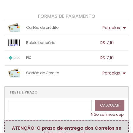
FORMAS DE PAGAMENTO
Parcelas
Cartão de crédito
1x sem juros de R$ 7,10
.
.
.
.
R$ 7,10
Boleto bancário
.
.
.
.
.
.
.
1x sem juros de R$ 7,10
.
.
.
.
R$ 7,10
PIX
.
.
.
.
.
.
.
1x sem juros de R$ 7,10
.
.
.
.
Parcelas
Cartão de Crédito
.
.
.
.
.
.
.
1x sem juros de R$ 7,10
.
.
.
.
.
.
.
.
.
.
FRETE E PRAZO
.
CALCULAR
Não sei meu cep
ATENÇÃO: O prazo de entrega dos Correios se