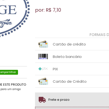
por: R$
7,10
FORMAS 
Cartão de crédito
1x sem juros de R$ 7,10
.
.
.
.
Boleto bancário
.
.
1x sem juros de R$ 7,10
.
.
.
.
PIX
.
.
ompartilhar
1x sem juros de R$ 7,10
.
.
.
.
Cartão de Crédito
.
.
UE ESTE PRODUTO
e para um amigo
1x sem juros de R$ 7,10
.
.
.
.
.
.
Frete e prazo