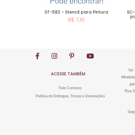
ST-582 - Stencil para Pintura
SC-
p
R$ 7,10
Comprar
Tel:
ACESSE TAMBÉM
WhatsAp
gal
Fale Conosco
Rua S
Politica de Entregas, Trocas e Devoluções
Segu