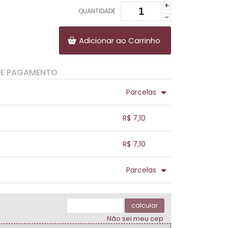
+
QUANTIDADE
-
Adicionar ao Carrinho
DE PAGAMENTO
Parcelas
.
.
.
.
R$ 7,10
.
.
.
.
.
R$ 7,10
.
.
.
.
.
Parcelas
.
.
.
.
.
.
calcular
Não sei meu cep