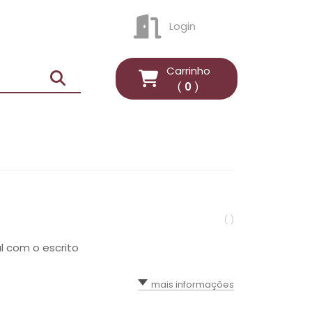
Login
ENTRAR
Carrinho
(
0
)
( )
l com o escrito
mais informações