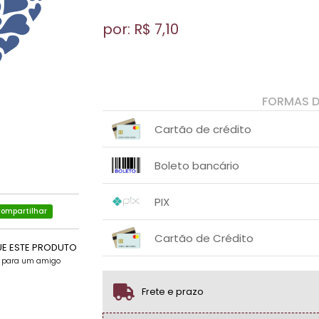
por: R$
7,10
FORMAS 
Cartão de crédito
1x sem juros de R$ 7,10
.
.
.
.
Boleto bancário
.
.
1x sem juros de R$ 7,10
.
.
.
.
PIX
.
.
ompartilhar
1x sem juros de R$ 7,10
.
.
.
.
Cartão de Crédito
.
.
UE ESTE PRODUTO
e para um amigo
1x sem juros de R$ 7,10
.
.
.
.
.
.
Frete e prazo