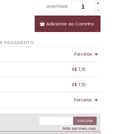
+
QUANTIDADE
-
Adicionar ao Carrinho
DE PAGAMENTO
Parcelas
.
.
.
.
R$ 7,10
.
.
.
.
.
R$ 7,10
.
.
.
.
.
Parcelas
.
.
.
.
.
.
calcular
Não sei meu cep