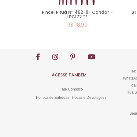
Pincel Pituá Nº 462-0- Condor -
ST
LPC172 **
R$ 18,90
Comprar
Tel:
ACESSE TAMBÉM
WhatsAp
gal
Fale Conosco
Rua S
Politica de Entregas, Trocas e Devoluções
Segu