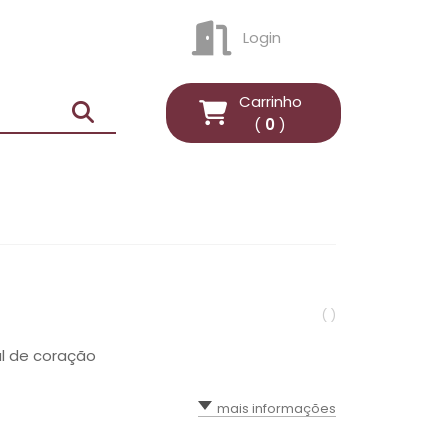
Login
ENTRAR
Carrinho
(
0
)
( )
l de coração
mais informações