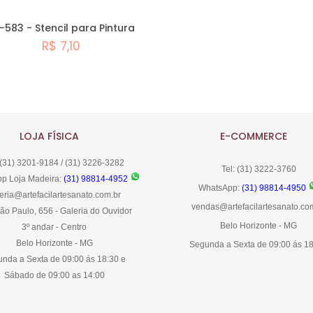
-583 - Stencil para Pintura
R$ 7,10
Comprar
LOJA FÍSICA
E-COMMERCE
 (31) 3201-9184 / (31) 3226-3282
Tel: (31) 3222-3760
p Loja Madeira:
(31) 98814-4952
WhatsApp:
(31) 98814-4950
eria@artefacilartesanato.com.br
vendas@artefacilartesanato.co
ão Paulo, 656 - Galeria do Ouvidor
Belo Horizonte - MG
3º andar - Centro
Belo Horizonte - MG
Segunda a Sexta de 09:00 ás 1
nda a Sexta de 09:00 ás 18:30 e
Sábado de 09:00 as 14:00