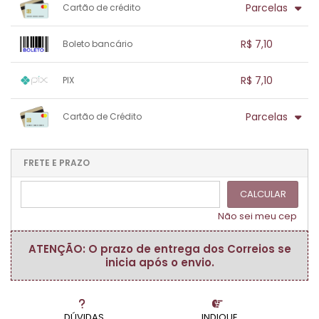
Parcelas
Cartão de crédito
1x sem juros de R$ 7,10
.
.
.
.
R$ 7,10
Boleto bancário
.
.
.
.
.
.
.
1x sem juros de R$ 7,10
.
.
.
.
R$ 7,10
PIX
.
.
.
.
.
.
.
1x sem juros de R$ 7,10
.
.
.
.
Parcelas
Cartão de Crédito
.
.
.
.
.
.
.
1x sem juros de R$ 7,10
.
.
.
.
.
.
.
.
.
.
FRETE E PRAZO
.
CALCULAR
Não sei meu cep
ATENÇÃO: O prazo de entrega dos Correios se
inicia após o envio.
DÚVIDAS
INDIQUE